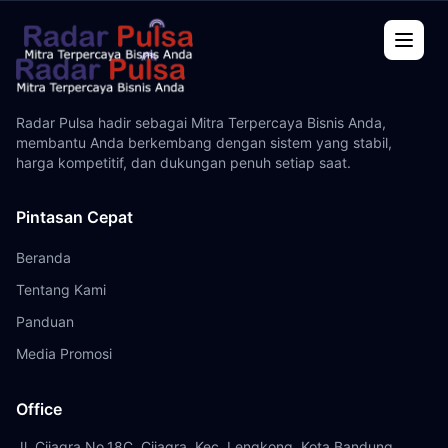
Beranda
Radar Pulsa hadir sebagai Mitra Terpercaya Bisnis Anda,
membantu Anda berkembang dengan sistem yang stabil,
Tentang Kami
harga kompetitif, dan dukungan penuh setiap saat.
Panduan
Pintasan Cepat
Artikel
Beranda
Tentang Kami
Kontak
Panduan
Web Report
Media Promosi
Office
Jl. Cijagra No.18C, Cijagra, Kec. Lengkong, Kota Bandung,